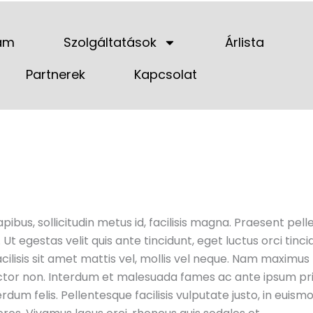
am
Szolgáltatások
Árlista
Partnerek
Kapcsolat
apibus, sollicitudin metus id, facilisis magna. Praesent pel
Ut egestas velit quis ante tincidunt, eget luctus orci tinci
ilisis sit amet mattis vel, mollis vel neque. Nam maximus 
auctor non. Interdum et malesuada fames ac ante ipsum pri
rdum felis. Pellentesque facilisis vulputate justo, in euismo