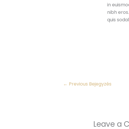
in euismod
nibh eros
quis sodal
←
Previous Bejegyzés
Leave a