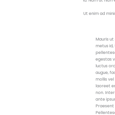
id. Nam ut nibh 
Ut enim ad mini
Mauris ut 
metus id,
pellentes
egestas ve
luctus or
augue, fac
mollis ve
laoreet er
non. Int
ante ipsu
Praesent 
Pellentesq