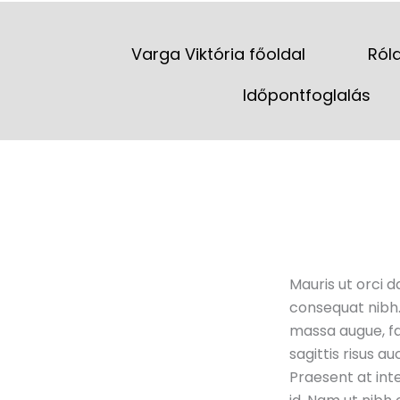
Skip
to
Varga Viktória főoldal
Ról
content
Időpontfoglalás
Mauris ut orci d
consequat nibh. 
massa augue, fac
sagittis risus 
Praesent at inte