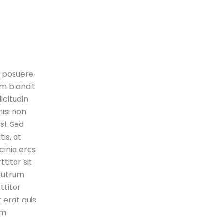
a posuere
m blandit
licitudin
isi non
sl. Sed
tis, at
acinia eros
ttitor sit
rutrum
ttitor
 erat quis
am