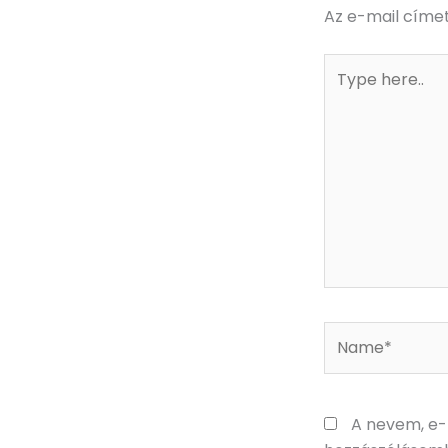
Az e-mail címe
Type
here..
Name*
A nevem, e