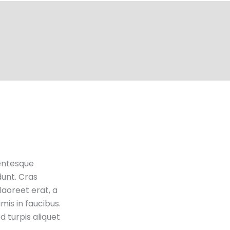
lentesque
dunt. Cras
laoreet erat, a
mis in faucibus.
d turpis aliquet