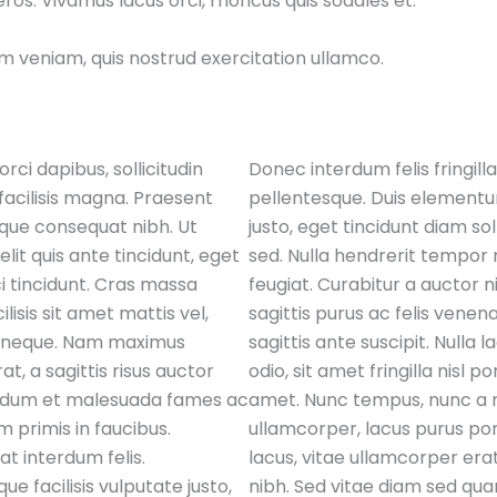
eros. Vivamus lacus orci, rhoncus quis sodales et.
m veniam, quis nostrud exercitation ullamco.
orci dapibus, sollicitudin
Donec interdum felis fringill
 facilisis magna. Praesent
pellentesque. Duis elementu
que consequat nibh. Ut
justo, eget tincidunt diam sol
lit quis ante tincidunt, eget
sed. Nulla hendrerit tempor n
ci tincidunt. Cras massa
feugiat. Curabitur a auctor ni
ilisis sit amet mattis vel,
sagittis purus ac felis venena
l neque. Nam maximus
sagittis ante suscipit. Nulla l
at, a sagittis risus auctor
odio, sit amet fringilla nisl por
erdum et malesuada fames ac
amet. Nunc tempus, nunc a 
m primis in faucibus.
ullamcorper, lacus purus por
at interdum felis.
lacus, vitae ullamcorper erat
ue facilisis vulputate justo,
nibh. Sed vitae diam sed qu