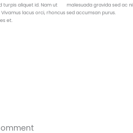
 turpis aliquet id. Nam ut
malesuada gravida sed ac nis
. Vivamus lacus orci, rhoncus
sed accumsan purus.
es et.
 Comment