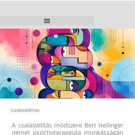
Skip
to
content
Családállítás
A családállítás módszere Bert Hellinger
német pszichoterapeuta munkásságán