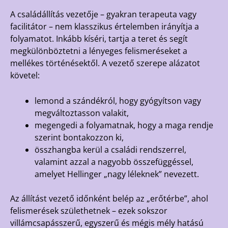
A családállítás vezetője – gyakran terapeuta vagy
facilitátor – nem klasszikus értelemben irányítja a
folyamatot. Inkább kíséri, tartja a teret és segít
megkülönböztetni a lényeges felismeréseket a
mellékes történésektől. A vezető szerepe alázatot
követel:
lemond a szándékról, hogy gyógyítson vagy
megváltoztasson valakit,
megengedi a folyamatnak, hogy a maga rendje
szerint bontakozzon ki,
összhangba kerül a családi rendszerrel,
valamint azzal a nagyobb összefüggéssel,
amelyet Hellinger „nagy léleknek” nevezett.
Az állítást vezető időnként belép az „erőtérbe”, ahol
felismerések születhetnek – ezek sokszor
villámcsapásszerű, egyszerű és mégis mély hatású