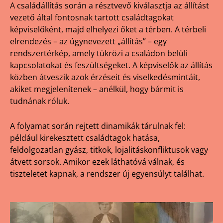
A családállítás során a résztvevő kiválasztja az állítást
vezető által fontosnak tartott családtagokat
képviselőként, majd elhelyezi őket a térben. A térbeli
elrendezés – az úgynevezett „állítás” – egy
rendszertérkép, amely tükrözi a családon belüli
kapcsolatokat és feszültségeket. A képviselők az állítás
közben átveszik azok érzéseit és viselkedésmintáit,
akiket megjelenítenek – anélkül, hogy bármit is
tudnának róluk.
A folyamat során rejtett dinamikák tárulnak fel:
például kirekesztett családtagok hatása,
feldolgozatlan gyász, titkok, lojalitáskonfliktusok vagy
átvett sorsok. Amikor ezek láthatóvá válnak, és
tiszteletet kapnak, a rendszer új egyensúlyt találhat.